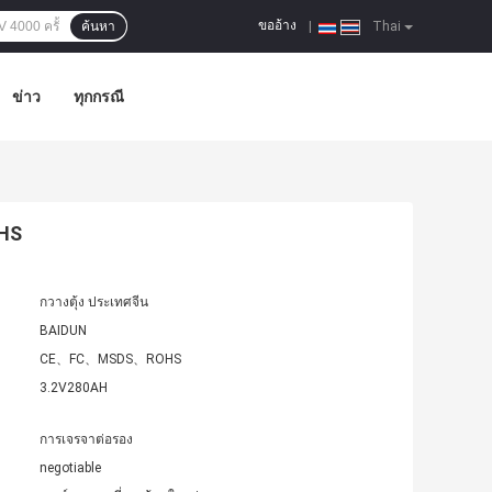
ขออ้าง
ค้นหา
|
Thai
ข่าว
ทุกกรณี
OHS
กวางตุ้ง ประเทศจีน
BAIDUN
CE、FC、MSDS、ROHS
3.2V280AH
การเจรจาต่อรอง
negotiable