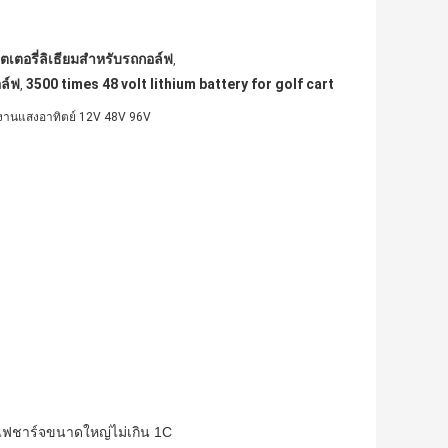
บตเตอรี่ลิเธียมสำหรับรถกอล์ฟ
,
อล์ฟ
3500 times 48 volt lithium battery for golf cart
,
ังงานแสงอาทิตย์ 12V 48V 96V
ฟชาร์จขนาดใหญ่ไม่เกิน 1C