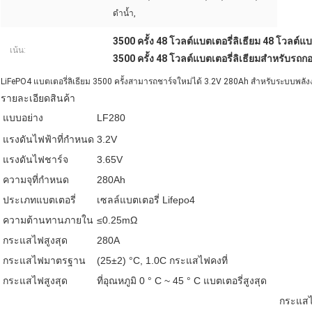
ดำน้ำ,
3500 ครั้ง 48 โวลต์แบตเตอรี่ลิเธียม 48 โวลต์แ
เน้น:
3500 ครั้ง 48 โวลต์แบตเตอรี่ลิเธียมสำหรับรถก
LiFePO4 แบตเตอรี่ลิเธียม 3500 ครั้งสามารถชาร์จใหม่ได้ 3.2V 280Ah สำหรับระบบพล
รายละเอียดสินค้า
แบบอย่าง
LF280
แรงดันไฟฟ้าที่กำหนด
3.2V
แรงดันไฟชาร์จ
3.65V
ความจุที่กำหนด
280Ah
ประเภทแบตเตอรี่
เซลล์แบตเตอรี่ Lifepo4
ความต้านทานภายใน
≤0.25mΩ
กระแสไฟสูงสุด
280A
กระแสไฟมาตรฐาน
(25±2) °C, 1.0C กระแสไฟคงที่
กระแสไฟสูงสุด
ที่อุณหภูมิ 0 ° C ~ 45 ° C แบตเตอรี่สูงสุด
กระแสไ